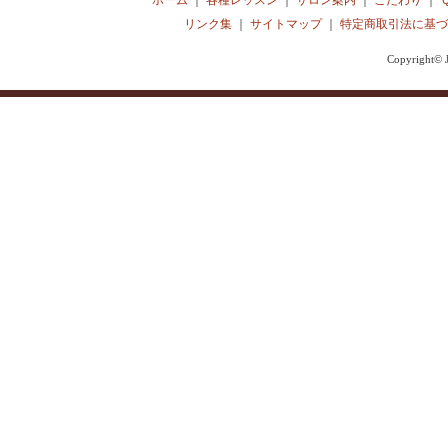
ホーム
｜
各種レッスン
｜
サロン案内
｜
こだわり
｜
リンク集
｜
サイトマップ
｜
特定商取引法に基づ
Copyright© J