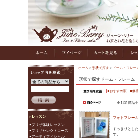
ホーム
>
形状で探す
>
ドーム・フレー
形状で探すドーム・フレーム
■おすすめ順
■価
全 [13] 商品
フォトフレーム
プリザ体験レッスン
すっきりとし
プリザセレクトコース
す。
アーティフィシャル