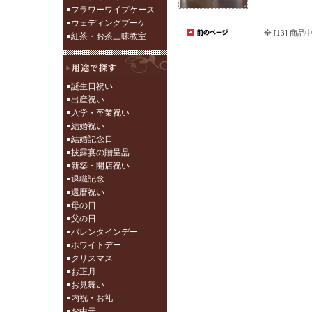
フラワーワイプケース
ウェディングブーケ
全 [13] 商品
紅茶・お茶三昧教室
誕生日祝い
出産祝い
入学・卒業祝い
結婚祝い
結婚記念日
披露宴の贈呈品
新築・開店祝い
退職記念
還暦祝い
母の日
父の日
バレンタインデー
ホワイトデー
クリスマス
お正月
お見舞い
内祝・お礼
お中元