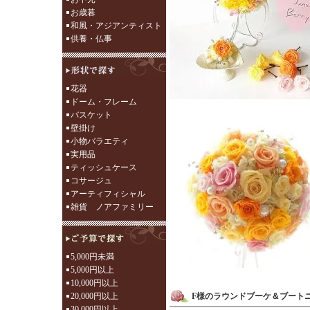
お歳暮
和風・アジアンティスト
供養・仏事
花器
ドーム・フレーム
バスケット
壁掛け
小物バラエティ
実用品
ティッシュケース
コサージュ
アーティフィシャル
雑貨 ノアファミリー
5,000円未満
5,000円以上
10,000円以上
20,000円以上
F様のラウンドブーケ＆ブート
30,000円以上