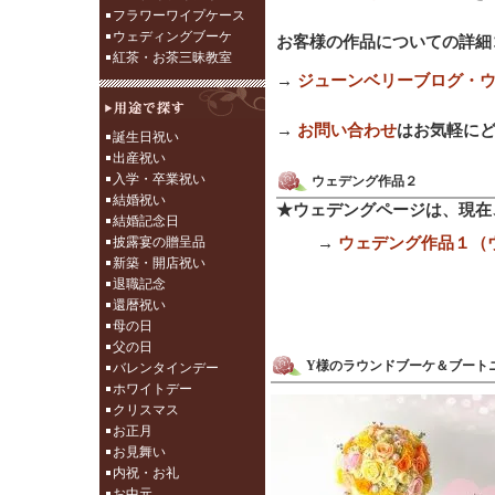
フラワーワイプケース
ウェディングブーケ
お客様の作品についての詳細
紅茶・お茶三昧教室
→
ジューンベリーブログ・
→
お問い合わせ
はお気軽にどうぞ
誕生日祝い
出産祝い
入学・卒業祝い
ウェデング作品２
結婚祝い
★ウェデングページは、現在
結婚記念日
披露宴の贈呈品
→
ウェデング作品１（
新築・開店祝い
退職記念
還暦祝い
母の日
父の日
Y様のラウンドブーケ＆ブート
バレンタインデー
ホワイトデー
クリスマス
お正月
お見舞い
内祝・お礼
お中元