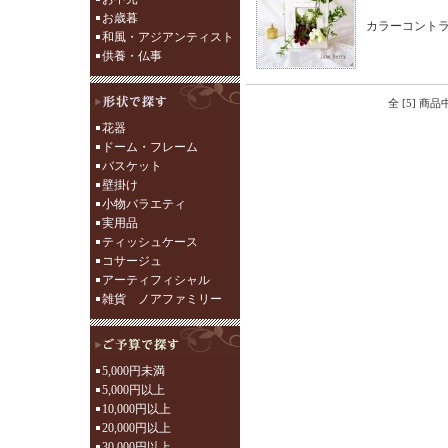
お歳暮
カラーコント
和風・アジアンティスト
供養・仏事
全 [5] 商
花器
ドーム・フレーム
バスケット
壁掛け
小物バラエティ
実用品
ティッシュケース
コサージュ
アーティフィシャル
雑貨 ノアファミリー
5,000円未満
5,000円以上
10,000円以上
20,000円以上
30,000円以上