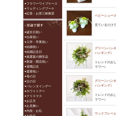
フラワーワイプケース
ウェディングブーケ
紅茶・お茶三昧教室
ベビーシュー
見ているだけ
誕生日祝い
出産祝い
入学・卒業祝い
結婚祝い
グリーンハン
結婚記念日
ハンギング）
披露宴の贈呈品
新築・開店祝い
トレンドのお
退職記念
ラワー）
還暦祝い
母の日
グリーンハン
父の日
ハンギング）
バレンタインデー
ホワイトデー
トレンドのお
クリスマス
ラワー）
お正月
お見舞い
内祝・お礼
ウッドフレーム
お中元