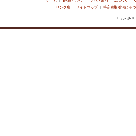
ホーム
｜
各種レッスン
｜
サロン案内
｜
こだわり
｜
リンク集
｜
サイトマップ
｜
特定商取引法に基づ
Copyright© J