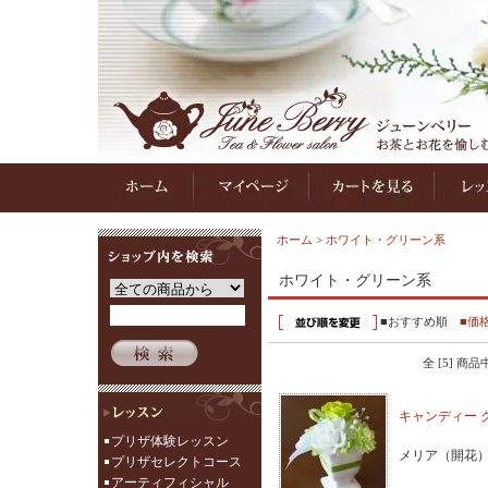
ホーム
>
ホワイト・グリーン系
ホワイト・グリーン系
■おすすめ順
■価
全 [5] 商
キャンディー 
プリザ体験レッスン
メリア（開花
プリザセレクトコース
アーティフィシャル