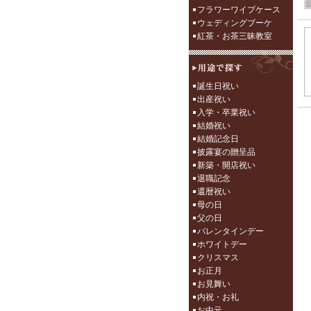
フラワーワイプケース
ウェディングブーケ
紅茶・お茶三昧教室
誕生日祝い
出産祝い
入学・卒業祝い
結婚祝い
結婚記念日
披露宴の贈呈品
新築・開店祝い
退職記念
還暦祝い
母の日
父の日
バレンタインデー
ホワイトデー
クリスマス
お正月
お見舞い
内祝・お礼
お中元