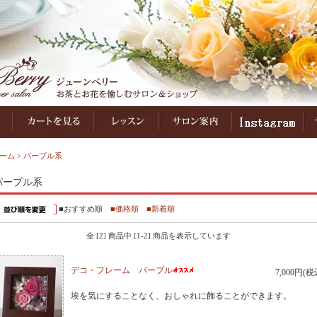
ーム
>
パープル系
パープル系
■おすすめ順
■価格順
■新着順
全 [2] 商品中 [1-2] 商品を表示しています
デコ・フレーム パープル
7,000円(税
埃を気にすることなく、おしゃれに飾ることができます。