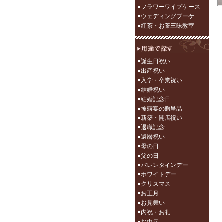
フラワーワイプケース
ウェディングブーケ
紅茶・お茶三昧教室
誕生日祝い
出産祝い
入学・卒業祝い
結婚祝い
結婚記念日
披露宴の贈呈品
新築・開店祝い
退職記念
還暦祝い
母の日
父の日
バレンタインデー
ホワイトデー
クリスマス
お正月
お見舞い
内祝・お礼
お中元