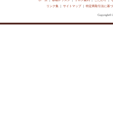
ホーム
｜
各種レッスン
｜
サロン案内
｜
こだわり
｜
リンク集
｜
サイトマップ
｜
特定商取引法に基づ
Copyright© J