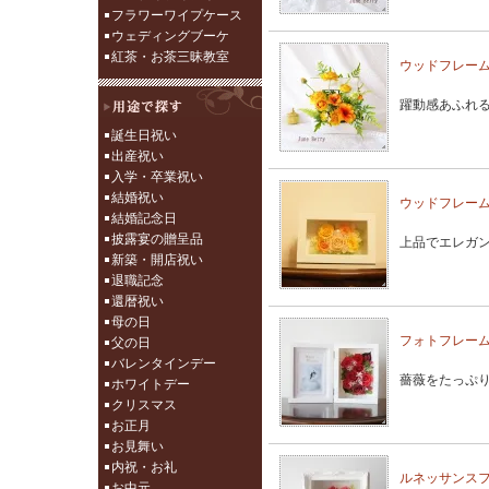
フラワーワイプケース
ウェディングブーケ
紅茶・お茶三昧教室
ウッドフレー
躍動感あふれ
誕生日祝い
出産祝い
入学・卒業祝い
結婚祝い
ウッドフレーム
結婚記念日
披露宴の贈呈品
上品でエレガ
新築・開店祝い
退職記念
還暦祝い
母の日
フォトフレーム
父の日
バレンタインデー
薔薇をたっぷ
ホワイトデー
クリスマス
お正月
お見舞い
内祝・お礼
ルネッサンス
お中元