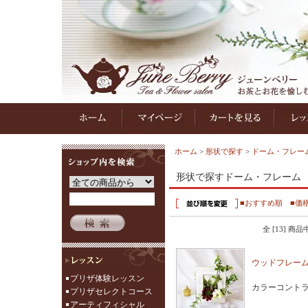
ホーム
>
形状で探す
>
ドーム・フレー
形状で探すドーム・フレーム
■おすすめ順
■価
全 [13] 商
ウッドフレーム
プリザ体験レッスン
カラーコント
プリザセレクトコース
アーティフィシャル