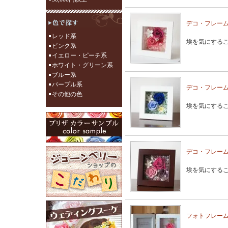
デコ・フレー
レッド系
埃を気にする
ピンク系
イエロー・ピーチ系
ホワイト・グリーン系
ブルー系
パープル系
デコ・フレー
その他の色
埃を気にする
デコ・フレー
埃を気にする
フォトフレーム