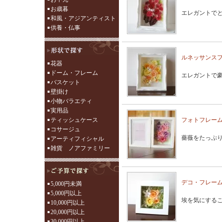
お歳暮
エレガントで
和風・アジアンティスト
供養・仏事
ルネッサンス
花器
ドーム・フレーム
エレガントで
バスケット
壁掛け
小物バラエティ
実用品
ティッシュケース
フォトフレーム
コサージュ
薔薇をたっぷ
アーティフィシャル
雑貨 ノアファミリー
デコ・フレー
5,000円未満
5,000円以上
埃を気にする
10,000円以上
20,000円以上
30,000円以上