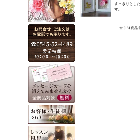
すっきりとし
す。
全 [13] 商