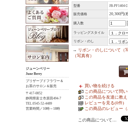
型番
JB-PF1404
20,300円
販売価格
購入数
ラッピングスタイル
リボン・のし
→
リボン・のしについて（
（写真有）
ジューンベリー
June Berry
プリザーブドフラワー＆
買い物を続ける
お茶のサロン＆販売
この商品について問い
〒417-0852
この商品を友達に教え
静岡県富士市原田494-7
レビューを見る(0件)
TEL.0545-52-4489
この商品のレビュー（
営業時間／10時～18時
この商品について…