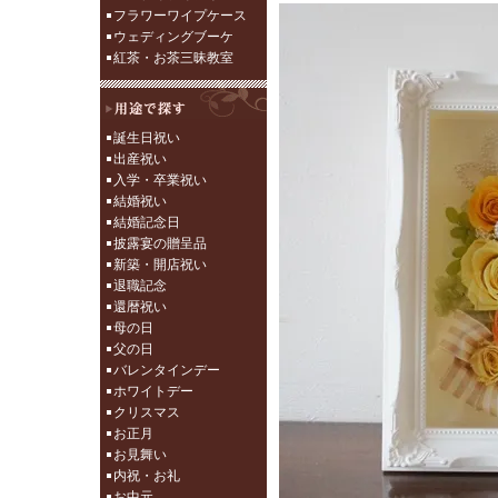
フラワーワイプケース
ウェディングブーケ
紅茶・お茶三昧教室
誕生日祝い
出産祝い
入学・卒業祝い
結婚祝い
結婚記念日
披露宴の贈呈品
新築・開店祝い
退職記念
還暦祝い
母の日
父の日
バレンタインデー
ホワイトデー
クリスマス
お正月
お見舞い
内祝・お礼
お中元