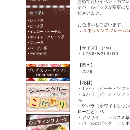
おめでたいイベントのプレ
※パールピックが変更にな
ださいませ。
レッド系
お色違いもございます。
ピンク系
→
ルネッサンスフレームL
イエロー・ピーチ系
ホワイト・グリーン系
ブルー系
【サイズ】（cm）
パープル系
・Ｌ26.8×Ｗ21.6×Ｄ9
その他の色
【重さ】
・790ｇ
【花材】
・Ｌバラ（ピーチ・ソフト
・Ｓバラ（ピーチ・ソフト
×6
・SSバラ（ホワイトシャ
ローなど）×5
・アジサイ ・カスミ
・パールのピック ・リ