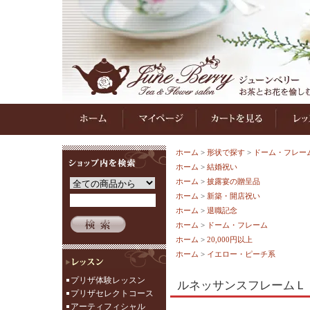
ホーム
>
形状で探す
>
ドーム・フレー
ホーム
>
結婚祝い
ホーム
>
披露宴の贈呈品
ホーム
>
新築・開店祝い
ホーム
>
退職記念
ホーム
>
ドーム・フレーム
ホーム
>
20,000円以上
ホーム
>
イエロー・ピーチ系
プリザ体験レッスン
ルネッサンスフレームＬ
プリザセレクトコース
アーティフィシャル