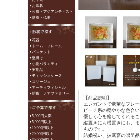
お歳暮
和風・アジアンティスト
供養・仏事
花器
ドーム・フレーム
バスケット
壁掛け
小物バラエティ
実用品
ティッシュケース
コサージュ
アーティフィシャル
雑貨 ノアファミリー
【商品説明】
エレガントで豪華なフレー
ピーチ系の穏やかな色合い
5,000円未満
優しく心を癒してくれるこ
5,000円以上
縦置きにも横置きにも、ま
10,000円以上
ものです。
20,000円以上
結婚祝い、披露宴の贈呈品
30,000円以上