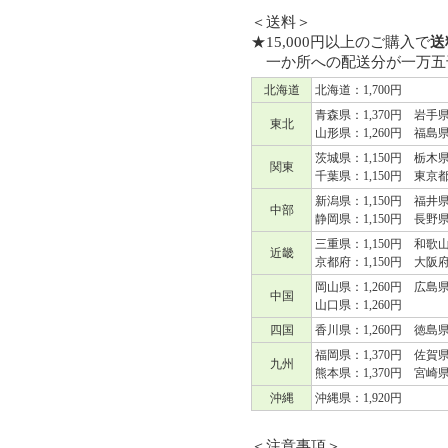
＜送料＞
★15,000円以上のご購入で
送
一か所への配送分が一万五
北海道
北海道：1,700円
青森県：1,370円 岩手県
東北
山形県：1,260円 福島県：
茨城県：1,150円 栃木県
関東
千葉県：1,150円 東京都
新潟県：1,150円 福井県
中部
静岡県：1,150円 長野県
三重県：1,150円 和歌山
近畿
京都府：1,150円 大阪府
岡山県：1,260円 広島県
中国
山口県：1,260円
四国
香川県：1,260円 徳島県
福岡県：1,370円 佐賀県
九州
熊本県：1,370円 宮崎県
沖縄
沖縄県：1,920円
＜注意事項＞