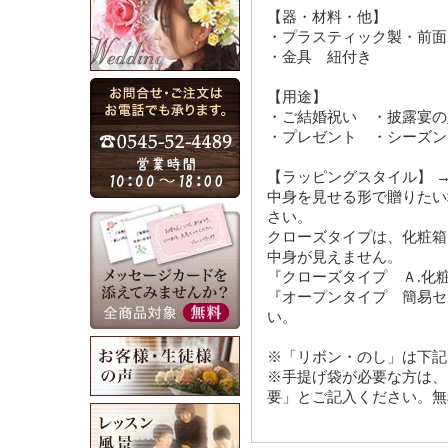
【器・材料・他】
・プラスティック製・前面
・金具 紐付き
【用途】
・ご結婚祝い ・披露宴
・プレゼント ・シーズン
【ラッピングスタイル】 
中身を見せる形で贈りたい
さい。
クローズタイプは、化粧箱
中身が見えません。
『クローズタイプ Ａ.化
『オープンタイプ 簡易セ
い。
※「リボン・のし」は下記
※手提げ袋が必要な方は、
要」とご記入ください。無