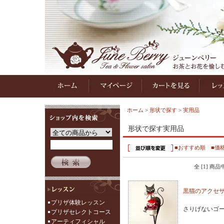
ホーム
>
形状で探す
>
実用品
形状で探す実用品
■おすすめ順
■価
全 [1] 商
黒猫のアクセ
プリザ体験レッスン
さりげないゴ
プリザセレクトコース
アーティフィシャル