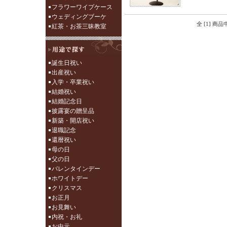
フラワーワイプケース
ウェディングブーケ
全 [1] 商
紅茶・お茶三昧教室
誕生日祝い
出産祝い
入学・卒業祝い
結婚祝い
結婚記念日
披露宴の贈呈品
新築・開店祝い
退職記念
還暦祝い
母の日
父の日
バレンタインデー
ホワイトデー
クリスマス
お正月
お見舞い
内祝・お礼
お中元