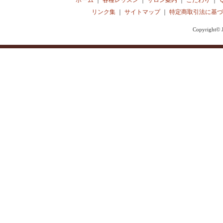
ホーム
｜
各種レッスン
｜
サロン案内
｜
こだわり
｜
リンク集
｜
サイトマップ
｜
特定商取引法に基づ
Copyright© J