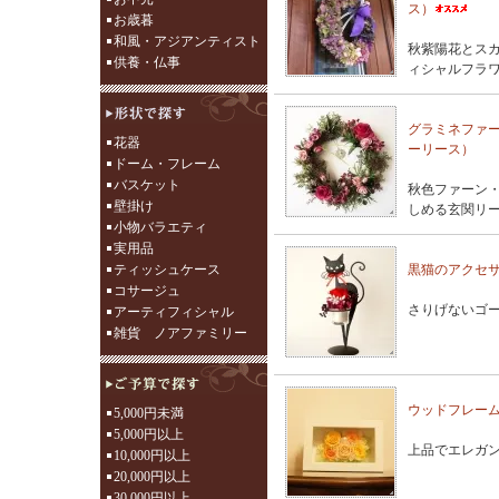
ス）
お歳暮
和風・アジアンティスト
秋紫陽花とス
供養・仏事
ィシャルフラ
グラミネファ
花器
ーリース）
ドーム・フレーム
バスケット
秋色ファーン
壁掛け
しめる玄関リ
小物バラエティ
実用品
ティッシュケース
黒猫のアクセ
コサージュ
さりげないゴ
アーティフィシャル
雑貨 ノアファミリー
ウッドフレーム
5,000円未満
5,000円以上
上品でエレガ
10,000円以上
20,000円以上
30,000円以上