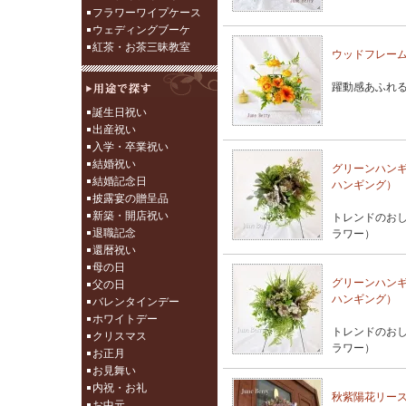
フラワーワイプケース
ウェディングブーケ
紅茶・お茶三昧教室
ウッドフレー
躍動感あふれ
誕生日祝い
出産祝い
入学・卒業祝い
結婚祝い
グリーンハン
結婚記念日
ハンギング）
披露宴の贈呈品
新築・開店祝い
トレンドのお
退職記念
ラワー）
還暦祝い
母の日
グリーンハン
父の日
ハンギング）
バレンタインデー
ホワイトデー
トレンドのお
クリスマス
ラワー）
お正月
お見舞い
内祝・お礼
秋紫陽花リー
お中元