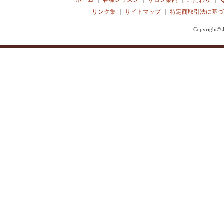
ホーム
｜
各種レッスン
｜
サロン案内
｜
こだわり
｜
リンク集
｜
サイトマップ
｜
特定商取引法に基づ
Copyright© J