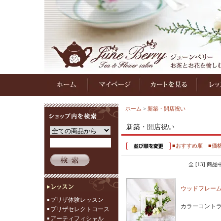
ホーム
>
新築・開店祝い
新築・開店祝い
■おすすめ順
■価
全 [13] 商
ウッドフレーム
プリザ体験レッスン
カラーコント
プリザセレクトコース
アーティフィシャル