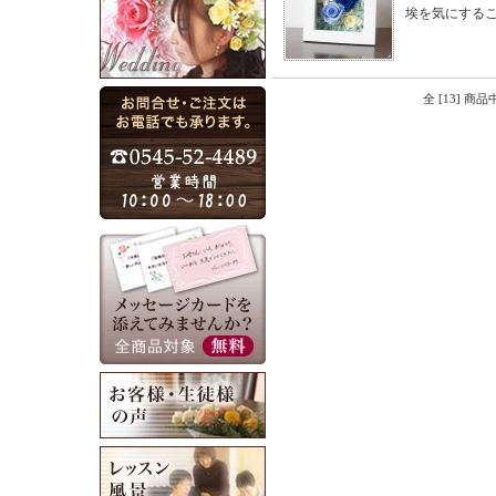
埃を気にする
全 [13] 商