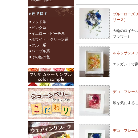
ブルーローズ
リース）
レッド系
ピンク系
大輪のロイヤ
イエロー・ピーチ系
フラワー）
ホワイト・グリーン系
ブルー系
パープル系
ルネッサンス
その他の色
エレガントで
デコ・フレー
埃を気にする
デコ・フレー