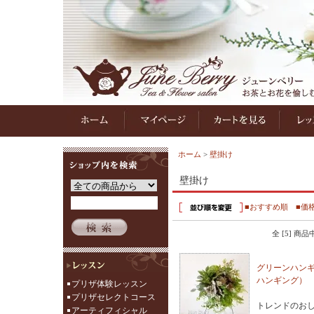
ホーム
>
壁掛け
壁掛け
■おすすめ順
■価
全 [5] 商
グリーンハン
ハンギング）
プリザ体験レッスン
プリザセレクトコース
トレンドのお
アーティフィシャル