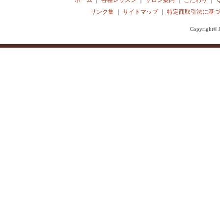
ホーム
｜
各種レッスン
｜
サロン案内
｜
こだわり
｜
リンク集
｜
サイトマップ
｜
特定商取引法に基づ
Copyright© J