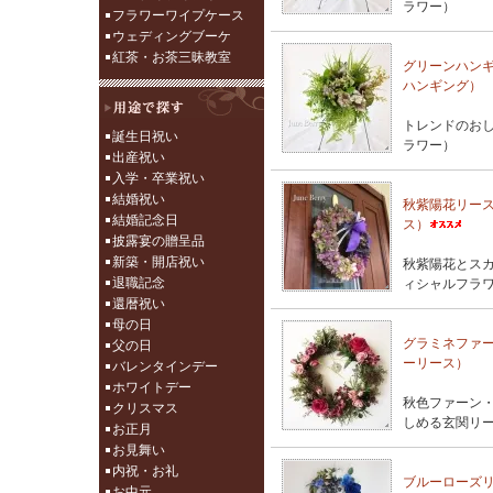
ラワー）
フラワーワイプケース
ウェディングブーケ
紅茶・お茶三昧教室
グリーンハン
ハンギング）
トレンドのお
誕生日祝い
ラワー）
出産祝い
入学・卒業祝い
結婚祝い
秋紫陽花リー
結婚記念日
ス）
披露宴の贈呈品
新築・開店祝い
秋紫陽花とス
退職記念
ィシャルフラ
還暦祝い
母の日
グラミネファ
父の日
ーリース）
バレンタインデー
ホワイトデー
秋色ファーン
クリスマス
しめる玄関リ
お正月
お見舞い
内祝・お礼
ブルーローズ
お中元