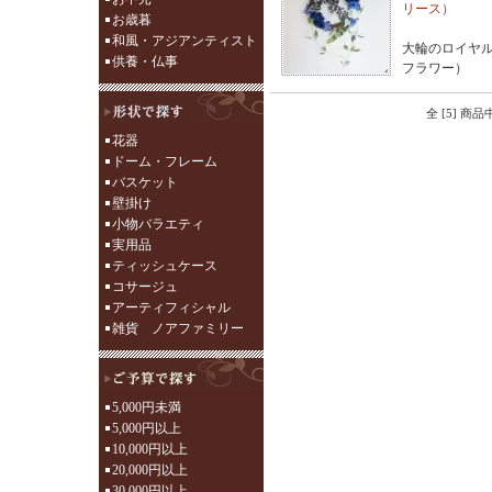
リース）
お歳暮
和風・アジアンティスト
大輪のロイヤ
供養・仏事
フラワー）
全 [5] 商
花器
ドーム・フレーム
バスケット
壁掛け
小物バラエティ
実用品
ティッシュケース
コサージュ
アーティフィシャル
雑貨 ノアファミリー
5,000円未満
5,000円以上
10,000円以上
20,000円以上
30,000円以上