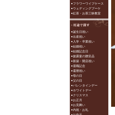
フラワーワイプケース
ウェディングブーケ
紅茶・お茶三昧教室
誕生日祝い
出産祝い
入学・卒業祝い
結婚祝い
結婚記念日
披露宴の贈呈品
新築・開店祝い
退職記念
還暦祝い
母の日
父の日
バレンタインデー
ホワイトデー
クリスマス
お正月
お見舞い
内祝・お礼
お中元