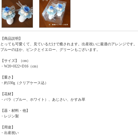
【商品説明】
とっても可愛くて、見ているだけで癒されます。出産祝いに最適のアレンジです。
ブルーのほか、ピンクとイエロー、グリーンもございます。
【サイズ】（cm）
・W20×H22×D16（cm）
【重さ】
・約330g（クリアケース込）
【花材】
・バラ（ブルー、ホワイト）、あじさい、かすみ草
【器・材料・他】
・レジン製
【用途】
・出産祝い