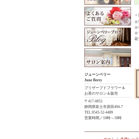
＜
※
※
※
花
ジューンベリー
June Berry
プリザーブドフラワー＆
お茶のサロン＆販売
〒417-0852
静岡県富士市原田494-7
TEL.0545-52-4489
営業時間／10時～18時