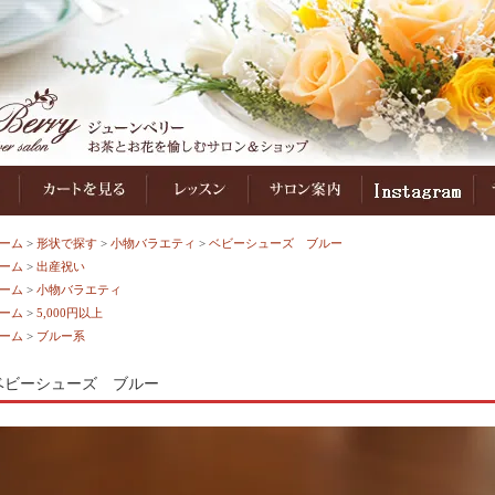
ーム
>
形状で探す
>
小物バラエティ
>
ベビーシューズ ブルー
ーム
>
出産祝い
ーム
>
小物バラエティ
ーム
>
5,000円以上
ーム
>
ブルー系
ベビーシューズ ブルー