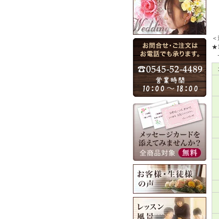
＜
★
一