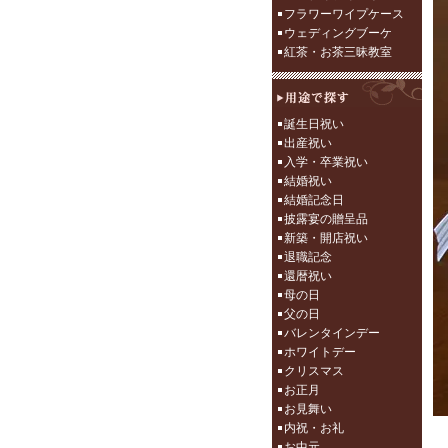
フラワーワイプケース
ウェディングブーケ
紅茶・お茶三昧教室
誕生日祝い
出産祝い
入学・卒業祝い
結婚祝い
結婚記念日
披露宴の贈呈品
新築・開店祝い
退職記念
還暦祝い
母の日
父の日
バレンタインデー
ホワイトデー
クリスマス
お正月
お見舞い
内祝・お礼
お中元