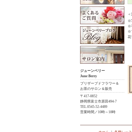
＜
※
※
※
花
ジューンベリー
June Berry
プリザーブドフラワー＆
お茶のサロン＆販売
〒417-0852
静岡県富士市原田494-7
TEL.0545-52-4489
営業時間／10時～18時