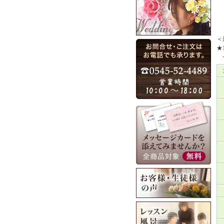
＜
★
一