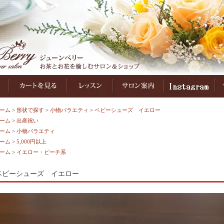
ーム
>
形状で探す
>
小物バラエティ
>
ベビーシューズ イエロー
ーム
>
出産祝い
ーム
>
小物バラエティ
ーム
>
5,000円以上
ーム
>
イエロー・ピーチ系
ベビーシューズ イエロー