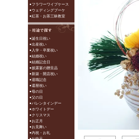
フラワーワイプケース
ウェディングブーケ
紅茶・お茶三昧教室
誕生日祝い
出産祝い
入学・卒業祝い
結婚祝い
結婚記念日
披露宴の贈呈品
新築・開店祝い
退職記念
還暦祝い
母の日
父の日
バレンタインデー
ホワイトデー
クリスマス
お正月
お見舞い
内祝・お礼
お中元