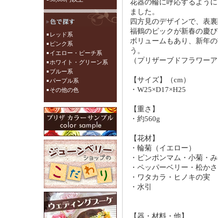
花器の輪に呼応するように
ました。
四方見のデザインで、表裏
福鶴のピックが新春の慶び
レッド系
ボリュームもあり、新年の
ピンク系
う。
イエロー・ピーチ系
（プリザーブドフラワーア
ホワイト・グリーン系
ブルー系
【サイズ】（cm）
パープル系
・W25×D17×H25
その他の色
【重さ】
・約560g
【花材】
・輪菊（イエロー）
・ピンポンマム・小菊・み
・ペッパーベリー・松かさ
・ワタカラ・ヒノキの実
・水引
【器・材料・他】