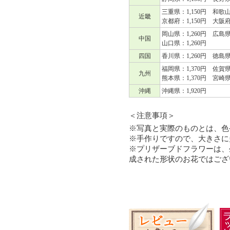
三重県：1,150円 和歌山
近畿
京都府：1,150円 大阪府
岡山県：1,260円 広島県
中国
山口県：1,260円
四国
香川県：1,260円 徳島県
福岡県：1,370円 佐賀県
九州
熊本県：1,370円 宮崎県
沖縄
沖縄県：1,920円
＜注意事項＞
※写真と実際のものとは、色
※手作りですので、大きさに
※プリザーブドフラワーは、
成された形状のお花ではござ