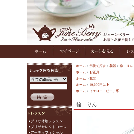
ホーム
>
形状で探す
>
花器
>
輪 りん
ホーム
>
お正月
ホーム
>
花器
ホーム
>
10,000円以上
ホーム
>
イエロー・ピーチ系
輪 りん
プリザ体験レッスン
プリザセレクトコース
アーティフィシャル