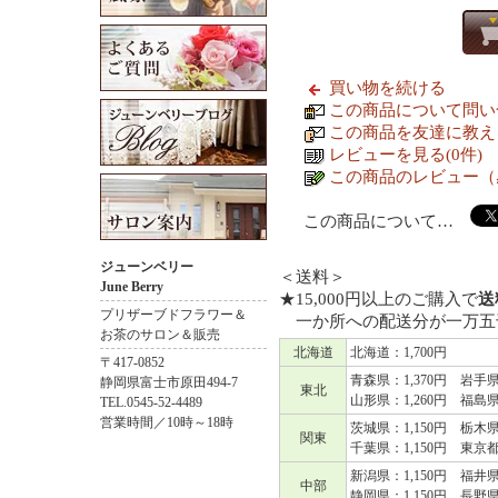
買い物を続ける
この商品について問い
この商品を友達に教え
レビューを見る(0件)
この商品のレビュー（
この商品について…
ジューンベリー
＜送料＞
June Berry
★15,000円以上のご購入で
送
プリザーブドフラワー＆
一か所への配送分が一万五
お茶のサロン＆販売
北海道
北海道：1,700円
〒417-0852
青森県：1,370円 岩手県
静岡県富士市原田494-7
東北
山形県：1,260円 福島県：
TEL.0545-52-4489
営業時間／10時～18時
茨城県：1,150円 栃木県
関東
千葉県：1,150円 東京都
新潟県：1,150円 福井県
中部
静岡県：1,150円 長野県