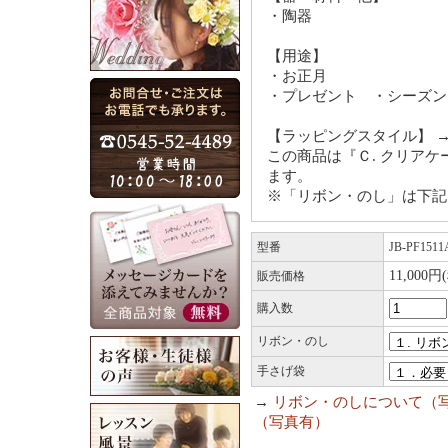
・陶器
【用途】
・お正月
・プレゼント ・シーズン
【ラッピングスタイル】 
この商品は『Ｃ. クリア
ます。
※「リボン・のし」は下記
型番
JB-PF1511
11,000円
販売価格
購入数
リボン・のし
手さげ袋
→
リボン・のしについて（
（写真有）