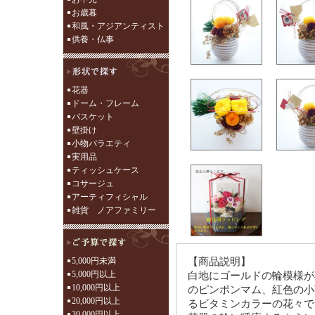
お歳暮
和風・アジアンティスト
供養・仏事
花器
ドーム・フレーム
バスケット
壁掛け
小物バラエティ
実用品
ティッシュケース
コサージュ
アーティフィシャル
雑貨 ノアファミリー
5,000円未満
【商品説明】
5,000円以上
白地にゴールドの輪模様が
10,000円以上
のピンポンマム、紅色の小
20,000円以上
るビタミンカラーの花々で
30,000円以上