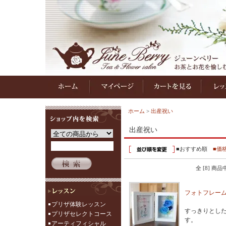
ホーム
>
出産祝い
出産祝い
■おすすめ順
■価
全 [8] 商
フォトフレーム
プリザ体験レッスン
すっきりとし
プリザセレクトコース
す。
アーティフィシャル