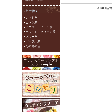
全 [8] 商
レッド系
ピンク系
イエロー・ピーチ系
ホワイト・グリーン系
ブルー系
パープル系
その他の色