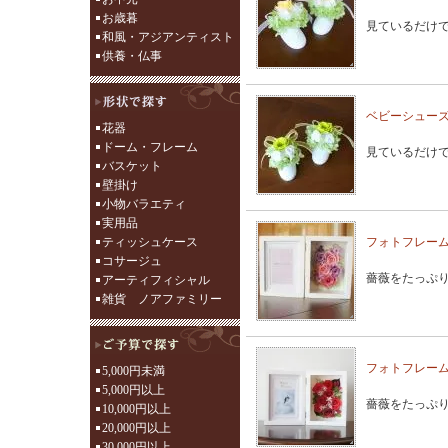
お歳暮
見ているだけ
和風・アジアンティスト
供養・仏事
ベビーシュー
花器
ドーム・フレーム
見ているだけ
バスケット
壁掛け
小物バラエティ
実用品
ティッシュケース
フォトフレーム
コサージュ
薔薇をたっぷ
アーティフィシャル
雑貨 ノアファミリー
フォトフレーム
5,000円未満
5,000円以上
薔薇をたっぷ
10,000円以上
20,000円以上
30,000円以上