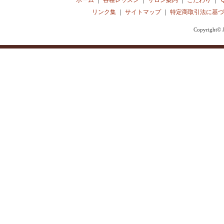
ホーム
｜
各種レッスン
｜
サロン案内
｜
こだわり
｜
リンク集
｜
サイトマップ
｜
特定商取引法に基づ
Copyright© J