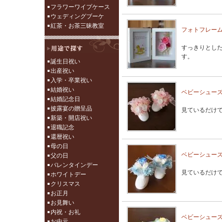
フラワーワイプケース
ウェディングブーケ
紅茶・お茶三昧教室
フォトフレーム
すっきりとし
す。
誕生日祝い
出産祝い
入学・卒業祝い
結婚祝い
ベビーシュー
結婚記念日
披露宴の贈呈品
見ているだけ
新築・開店祝い
退職記念
還暦祝い
母の日
ベビーシュー
父の日
バレンタインデー
見ているだけ
ホワイトデー
クリスマス
お正月
お見舞い
内祝・お礼
ベビーシュー
お中元