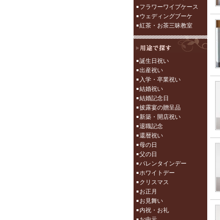
フラワーワイプケース
ウェディングブーケ
紅茶・お茶三昧教室
誕生日祝い
出産祝い
入学・卒業祝い
結婚祝い
結婚記念日
披露宴の贈呈品
新築・開店祝い
退職記念
還暦祝い
母の日
父の日
バレンタインデー
ホワイトデー
クリスマス
お正月
お見舞い
内祝・お礼
お中元