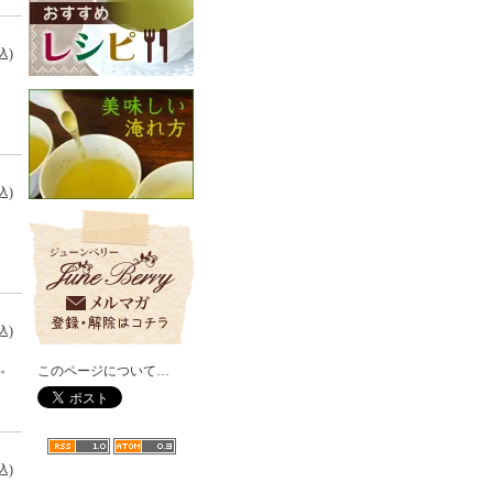
込)
込)
込)
。
このページについて…
込)